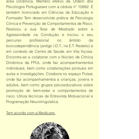
área Dinâmica. Membro efetivo da Ordem dos
Psicólogos Portugueses com a cédula nº 10892. É
também licenciado em Ciências da Educação e
Formador. Tem desenvolvido prática de Psicologia
Clínica e Prevenção de Comportamentos de Risco.
Realizou a sua Tese de Mestrado sobre a
Agressividade na Condução e iniciou o seu
percurso profissional no âmbito da
toxicodependência (antigo I.D.T., na E.T. Restelo) e
em contexto de Centro de Saúde, em Vila Viçosa.
Encontra-se a colaborar com o Núcleo de Clínica
Dinâmica da FPUL onde faz acompanhamentos
individuais, bem como colaborações pontuais em
aulas e investigações. Colabora no espaço Pulsar,
onde faz acompanhamentos a crianças, jovens e
adultos, bem como grupos psicoeducativos sobre
promoção do bem-estar e comportamentos de
risco. Utiliza técnicas de Entrevista Motivacional e
Programação Neurolinguística.
Tem acordo com a Medicare.