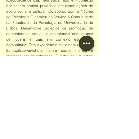
toxicodependência. Tem trabalhado em contexto
clínico em prática privada e em associações de
apoio social e cultural. Colaborou com o Núcleo
de Psicologia Dinâmica no Serviço à Comunidade
da Faculdade de Psicologia da Universidade de
Lisboa. Desenvolve projectos de promoção de
competências sociais e emocionais com grupos
de jovens e pais em contexto escolar e
comunitário. Tem experiência na dinamização de
formações/workshops sobre saúde mental e
interesse por investigação. É autor de um artigo
científico publicado na revista 'Personality and
Individual Differences'.
Dr.ª Laura Vasconcelos
Psicóloga Clínica e da Saúde