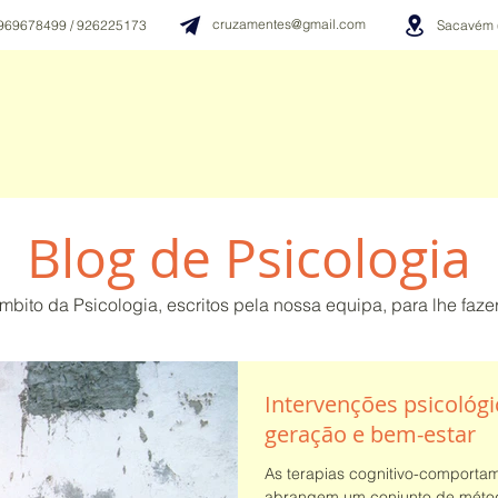
cruzamentes@gmail.com
 969678499 / 926225173
Sacavém 
Blog de Psicologia
 âmbito da Psicologia, escritos pela nossa equipa, para lhe fazer
Intervenções psicológi
geração e bem-estar
As terapias cognitivo-comportam
abrangem um conjunto de método